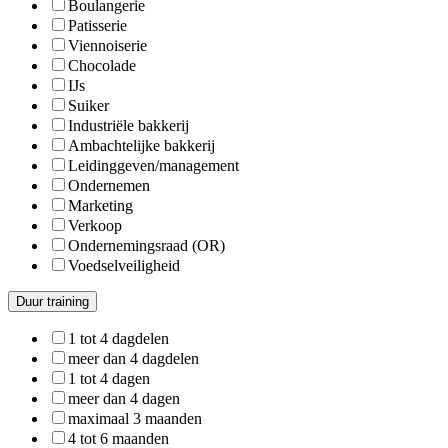
Boulangerie
Patisserie
Viennoiserie
Chocolade
IJs
Suiker
Industriële bakkerij
Ambachtelijke bakkerij
Leidinggeven/management
Ondernemen
Marketing
Verkoop
Ondernemingsraad (OR)
Voedselveiligheid
Duur training
1 tot 4 dagdelen
meer dan 4 dagdelen
1 tot 4 dagen
meer dan 4 dagen
maximaal 3 maanden
4 tot 6 maanden