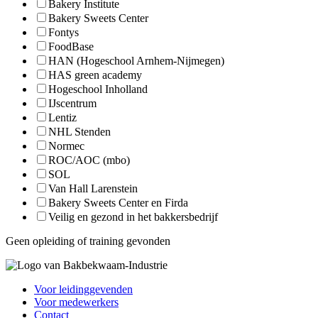
Bakery Institute
Bakery Sweets Center
Fontys
FoodBase
HAN (Hogeschool Arnhem-Nijmegen)
HAS green academy
Hogeschool Inholland
IJscentrum
Lentiz
NHL Stenden
Normec
ROC/AOC (mbo)
SOL
Van Hall Larenstein
Bakery Sweets Center en Firda
Veilig en gezond in het bakkersbedrijf
Geen opleiding of training gevonden
Voor leidinggevenden
Voor medewerkers
Contact